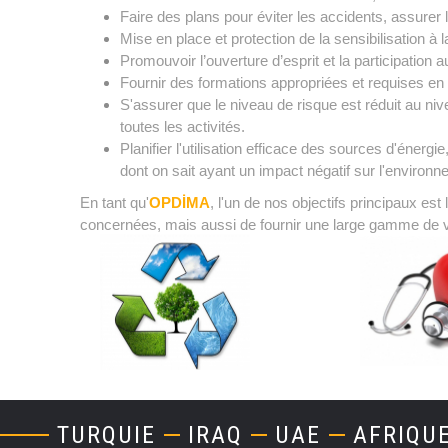
Faire des plans pour éviter les accidents, assurer 
Mise en place et protection de la sensibilisation à
Promouvoir l’ouverture d’esprit et la participatio
Fournir des formations appropriées et requises e
S'assurer que le niveau de risque est réduit au ni
toutes les activités.
Planifier l'utilisation efficace des sources d'énerg
dont on sait ayant un impact négatif sur l'environn
En tant qu'
OPDİMA
, l'un de nos objectifs principaux est
concernées, mais aussi de fournir une large gamme de va
Metni buraya giriniz
TURQUIE
IRAQ
UAE
AFRIQU